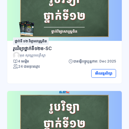
ថ្នាក់ទី ១២ វិទ្យាសាស្រ្តពិត
រូបវិទ្យាថ្នាក់ទី១២ខ-SC
មុត សុវណ្ណចនគ្រឹស្នា
4 មេរៀន
បានធ្វើបច្ចុប្បន្នភាព: Dec 2025
24 បានចុះឈ្មោះ
មើលវគ្គសិក្សា