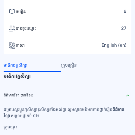
មេរៀន
6
បានចុះឈ្មោះ
27
ភាសា
English ‎(en)‎
មាតិកាវគ្គសិក្សា
គ្រូបង្រៀន
មាតិកាវគ្គសិក្សា
ព័ត៌មានវិទ្យា ថ្នាក់ទី១២
ជម្រាបសួរប្អូនៗសិស្សានុសិស្សទាំងអស់គ្នា សូមស្វាគមន៍មកកាន់ថ្នាក់រៀន
ព័ត៌មាន
វិទ្យា
សម្រាប់ថ្នាក់ទី
១២
គ្រូឈ្មោះ