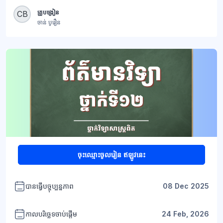
ប្លុក
គ្រូបង្រៀន
CB
ចាន់ បូរឿន
ប្លុក
ចុះឈ្មោះចូលរៀន ឥឡូវនេះ
បានធ្វើបច្ចុប្បន្នភាព
08 Dec 2025
កាលបរិច្ឆេទចាប់ផ្តើម
24 Feb, 2026