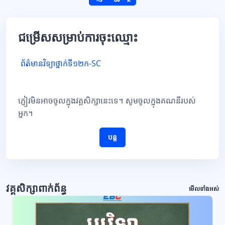
ជម្រើសសម្រាប់ការចុះឈ្មោះ
ព័ត៌មានវិទ្យាថ្នាក់ទី១២ក-SC
ភ្ញៀវមិនអាចចូលក្នុងវគ្គសិក្សានេះទេ។ សូមចូលក្នុងគណនីរបស់
អ្នក។
បន្ត
វគ្គសិក្សាពាក់ព័ន្ធ
មើលទាំងអស់