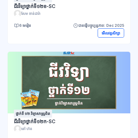
ជីវវិទ្យាថ្នាក់ទី១២ខ-SC
សែម ចាន់ដារ៉ា
6 មេរៀន
បានធ្វើបច្ចុប្បន្នភាព: Dec 2025
មើលវគ្គសិក្សា
ថ្នាក់ទី ១២ វិទ្យាសាស្រ្តពិត
ជីវវិទ្យាថ្នាក់ទី១២ក-SC
នៅ ហ៊ន