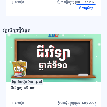
6 មេរៀន
បានធ្វើបច្ចុប្បន្នភាព: Dec 2025
មើលវគ្គសិក្សា
វគ្គសិក្សាថ្មីបំផុត
វិទ្យាល័យ ហ៊ុន សែន អង្គរ បុរី
ជីវវិទ្យាថ្នាក់ទី១០ច
6 មេរៀន
បានធ្វើបច្ចុប្បន្នភាព: May 2025