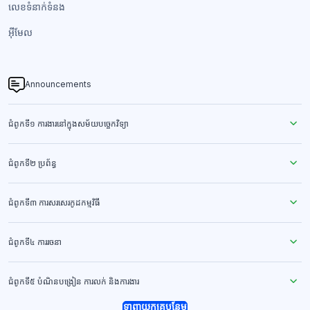
លេខទំនាក់ទំនង​
អ៊ីមែល
Announcements
ជំពូកទី១ ការងារនៅក្នុងសម័យបច្ចេកវិទ្យា
ជំពូកទី២ ប្រព័ន្ធ
ជំពូកទី៣ ការសរសេរកូដកម្មវិធី
ជំពូកទី៤ ការរចនា
ជំពូកទី៥ បំណិនបង្រៀន ការលក់ និងការងារ
ទាញយកគ្រូបន្ថែម