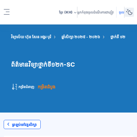
រំលងទៅកាន់មាតិកាមេ
ខ្មែរ
(KH)
អ្នកកំពុងចូលដំណើរការជាភ្ញៀវ
ចូល
Side panel
វិទ្យាល័យ ហ៊ុន សែន អង្គរ បុរី
ឆ្នាំសិក្សា ២០២៥ - ២០២៦
ថ្នាក់ទី ១២ វិទ្យាសា
ព័ត៌មានវិទ្យាថ្នាក់ទី១២ក-SC
កម្រិតដំបូង
កម្រិតជំនាញ:
ត្រឡប់ទៅវគ្គសិក្សា