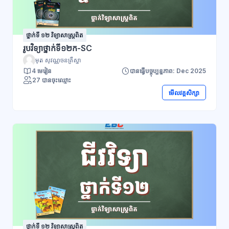
ថ្នាក់ទី ១២ វិទ្យាសាស្រ្តពិត
រូបវិទ្យាថ្នាក់ទី១២ក-SC
មុត សុវណ្ណចនគ្រឹស្នា
4 មេរៀន
បានធ្វើបច្ចុប្បន្នភាព: Dec 2025
27 បានចុះឈ្មោះ
មើលវគ្គសិក្សា
ថ្នាក់ទី ១២ វិទ្យាសាស្រ្តពិត