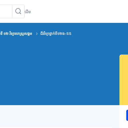
ដើម
ស្វែងរកវគ្គសិក្សា
ស្វែងរកវគ្គសិក្សា
ក់ទី ១២ វិទ្យាសាស្រ្តសង្គម
ជីវវិទ្យាថ្នាក់ទី១២ង-SS