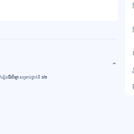
ក់រៀន
ជីវ
វិទ្យា
សម្រាប់ថ្នាក់ទី
១២