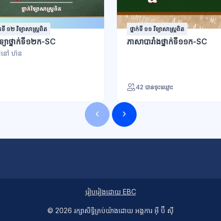
ក់ទី ១២ វិទ្យាសាស្រ្តពិត
ថ្នាក់ទី ១១ វិទ្យាសាស្រ្តពិត
វិទ្យាថ្នាក់ទី១២ក-SC
ភាសាបារាំងថ្នាក់ទី១១ក-SC
នៅ ហ៊ន
42 បានចុះឈ្មោះ
រៀបរៀងដោយ EBC
© 2026 ​រក្សា​សិទ្ធិ​គ្រប់​យ៉ាង​ដោយ​ អង្គការ អ៊ី ប៊ី ស៊ី