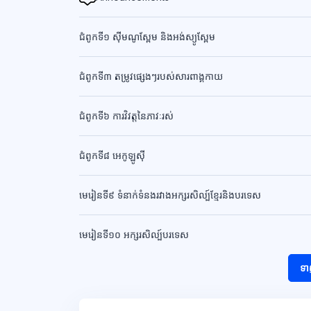
ជំពូកទី១ ស៊ីមណូស្ពែម និងអង់ស្យូស្ពែម
ជំពូកទី៣ តម្រូវផ្សេងៗរបស់សារពាង្គកាយ
ជំពូកទី៦ ការវិវត្តនៃភាវៈរស់
ជំពូកទី៨ អេកូឡូស៊ី
មេរៀនទី៩ ទំនាក់ទំនងរវាងអក្សរសិល្ប៍ខ្មែរនិងបរទេស
មេរៀនទី១០ អក្សរសិល្ប៍បរទេស
ទា