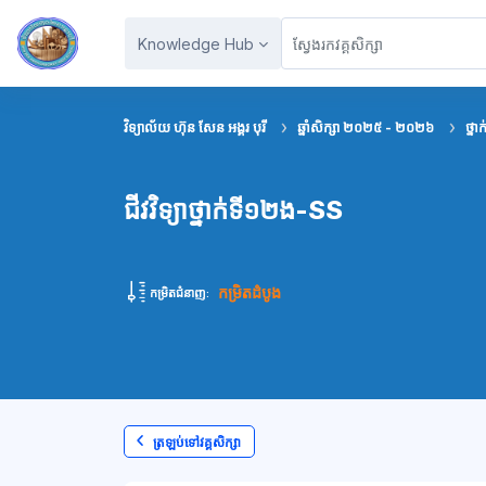
រំលងទៅកាន់មាតិកាមេ
Knowledge Hub
វិទ្យាល័យ ហ៊ុន សែន អង្គរ បុរី
ឆ្នាំសិក្សា ២០២៥ - ២០២៦
ថ្នា
ជីវវិទ្យាថ្នាក់ទី១២ង-SS
កម្រិតដំបូង
កម្រិតជំនាញ:
ត្រឡប់ទៅវគ្គសិក្សា