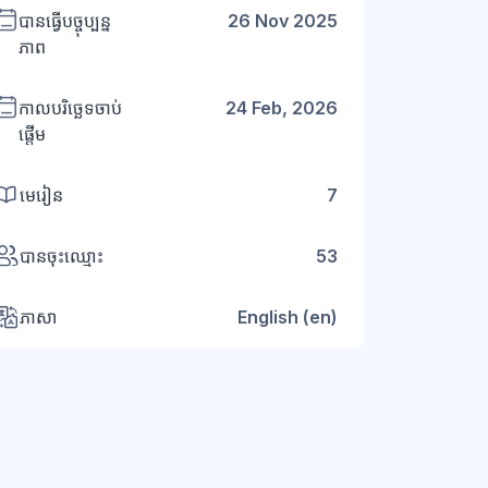
បានធ្វើបច្ចុប្បន្ន
26 Nov 2025
ភាព
កាលបរិច្ឆេទចាប់
24 Feb, 2026
ផ្តើម
មេរៀន
7
បានចុះឈ្មោះ
53
ភាសា
English ‎(en)‎