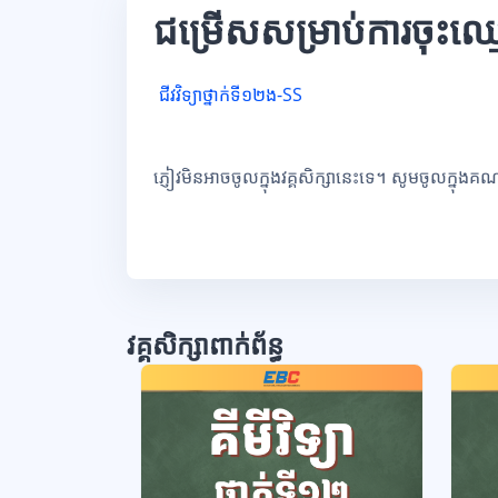
ជម្រើសសម្រាប់ការចុះឈ្
ជីវវិទ្យាថ្នាក់ទី១២ង-SS
ភ្ញៀវមិនអាចចូលក្នុងវគ្គសិក្សានេះទេ។ សូមចូលក្នុងគ
វគ្គសិក្សាពាក់ព័ន្ធ