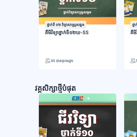
ថ្នាក់ទី ១២ វិទ្យាសាស្រ្តសង្គម
ថ្ន
គីមីវិទ្យាថ្នាក់ទី១២ឃ-SS
គីម
45 បានចុះឈ្មោះ
វគ្គសិក្សាថ្មីបំផុត