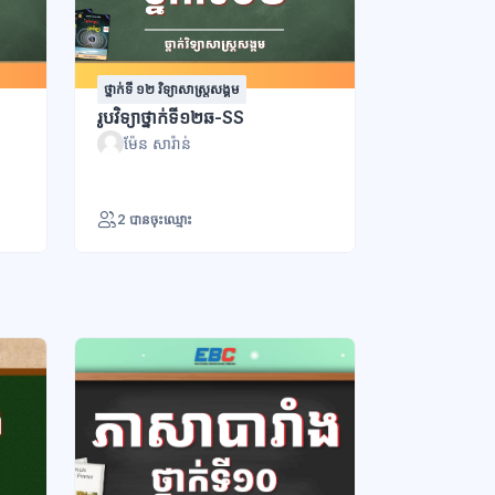
ថ្នាក់ទី ១២ វិទ្យាសាស្រ្តសង្គម
រូបវិទ្យាថ្នាក់ទី១២ឆ-SS
ម៉ែន សារ៉ាន់
2 បានចុះឈ្មោះ