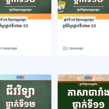
ាក់ទី ១២ វិទ្យាសាស្រ្តសង្គម
ថ្នាក់ទី ១២ វិទ្យាសាស្រ្តសង្គម
ីវិទ្យាថ្នាក់ទី១២ង-SS
ភូមិវិទ្យាថ្នាក់ទី១២ឆ-SS
53 បានចុះឈ្មោះ
2 បានចុះឈ្មោះ