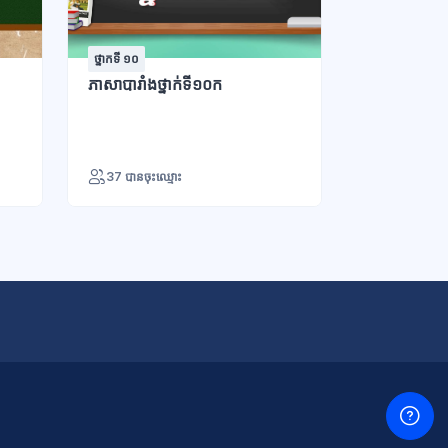
ថ្នាកទី ១០
ថ្នាក់ទី ៩
ភាសាបារាំងថ្នាក់ទី១០ក
ភាសាអង់គ្លេស
37 បានចុះឈ្មោះ