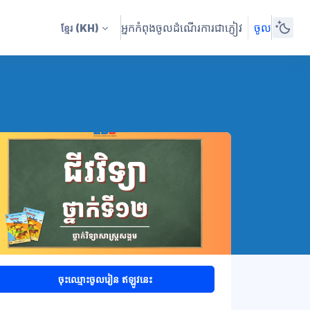
អ្នកកំពុងចូលដំណើរការជាភ្ញៀវ
ចូល
ខ្មែរ
(KH)
ចុះឈ្មោះចូលរៀន ឥឡូវនេះ