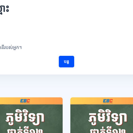
មោះ
ណនីរបស់អ្នក។
បន្ត