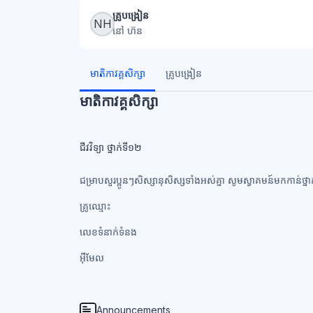
ប្លុក
គ្រូបង្រៀន
NH
នៅ ហ៊ន
ប្លុក
មាតិកាវគ្គសិក្សា
គ្រូបង្រៀន
មាតិកាវគ្គសិក្សា
ជីវវិទ្យា ថ្នាក់ទី១២
ជម្រាបសួរប្អូនៗសិស្សានុសិស្សទាំងអស់គ្នា សូមស្វាគមន៍មកកាន់ថ្នា
គ្រូឈ្មោះ
លេខទំនាក់ទំនង​
អ៊ីមែល
Announcements