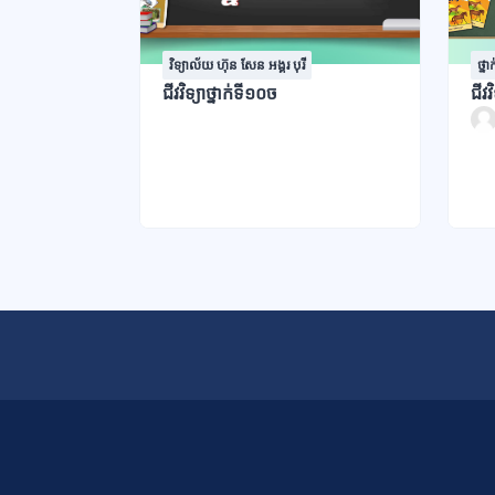
វិទ្យាល័យ ហ៊ុន សែន អង្គរ បុរី
ថ្នា
ជីវវិទ្យាថ្នាក់ទី១០ច
ជីវ
ប្លុក
ប្លុក