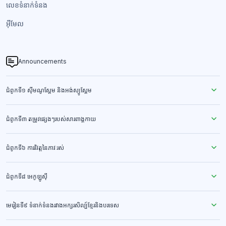
លេខទំនាក់ទំនង​
អ៊ីមែល
Announcements
ជំពូកទី១ ស៊ីមណូស្ពែម និងអង់ស្យូស្ពែម
ជំពូកទី៣ តម្រូវផ្សេងៗរបស់សារពាង្គកាយ
ជំពូកទី៦ ការវិវត្តនៃភាវៈរស់
ជំពូកទី៨ អេកូឡូស៊ី
មេរៀនទី៩ ទំនាក់ទំនងរវាងអក្សរសិល្ប៍ខ្មែរនិងបរទេស