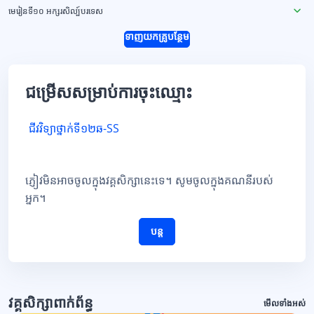
មេរៀនទី១០ អក្សរសិល្ប៍បរទេស
ទាញយកគ្រូបន្ថែម
ជម្រើសសម្រាប់ការចុះឈ្មោះ
ជីវវិទ្យាថ្នាក់ទី១២ឆ-SS
ភ្ញៀវមិនអាចចូលក្នុងវគ្គសិក្សានេះទេ។ សូមចូលក្នុងគណនីរបស់
អ្នក។
បន្ត
វគ្គសិក្សាពាក់ព័ន្ធ
មើលទាំងអស់