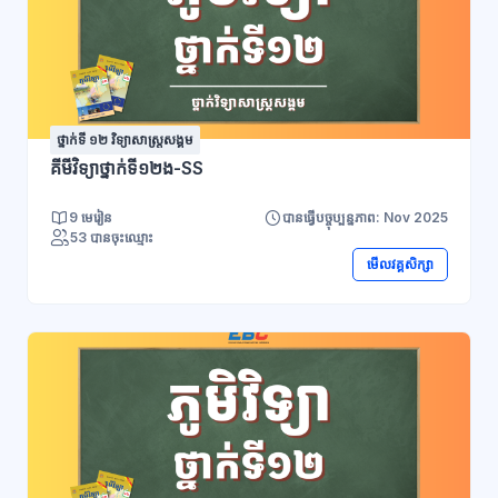
ថ្នាក់ទី ១២ វិទ្យាសាស្រ្តសង្គម
គីមីវិទ្យាថ្នាក់ទី១២ង-SS
9 មេរៀន
បានធ្វើបច្ចុប្បន្នភាព: Nov 2025
53 បានចុះឈ្មោះ
មើលវគ្គសិក្សា