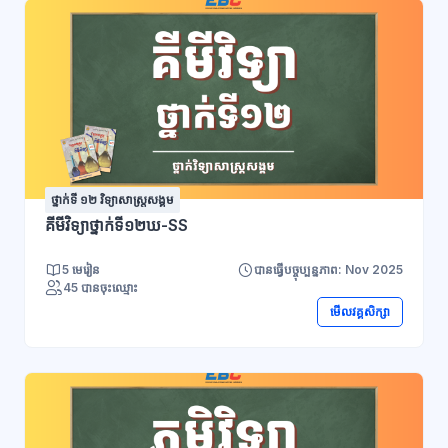
ថ្នាក់ទី ១២ វិទ្យាសាស្រ្តសង្គម
គីមីវិទ្យាថ្នាក់ទី១២ឃ-SS
5 មេរៀន
បានធ្វើបច្ចុប្បន្នភាព: Nov 2025
45 បានចុះឈ្មោះ
មើលវគ្គសិក្សា