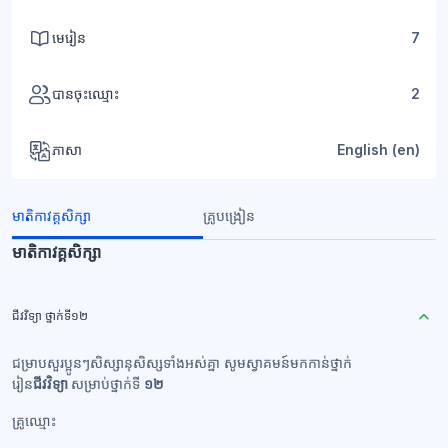
មេរៀន
7
បានចុះឈ្មោះ
2
ភាសា
English ‎(en)‎
មាតិកាវគ្គសិក្សា
គ្រូបង្រៀន
មាតិកាវគ្គសិក្សា
ជីវវិទ្យា ថ្នាក់ទី១២
ជម្រាបសួរប្អូនៗសិស្សានុសិស្សទាំងអស់គ្នា សូមស្វាគមន៍មកកាន់ថ្នាក់
រៀន
ជីវ
វិទ្យា
សម្រាប់ថ្នាក់ទី
១២
គ្រូឈ្មោះ