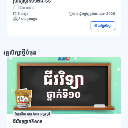
រូបវិទ្យាថ្នាក់ទី១២ឆ-SS
ម៉ែន សារ៉ាន់
5 មេរៀន
បានធ្វើបច្ចុប្បន្នភាព: Jan 2026
2 បានចុះឈ្មោះ
មើលវគ្គសិក្សា
វគ្គសិក្សាថ្មីបំផុត
វិទ្យាល័យ ហ៊ុន សែន អង្គរ បុរី
ជីវវិទ្យាថ្នាក់ទី១០ច