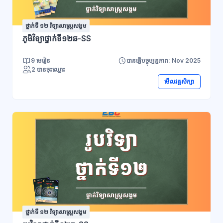
ថ្នាក់ទី ១២ វិទ្យាសាស្រ្តសង្គម
ភូមិវិទ្យាថ្នាក់ទី១២ឆ-SS
9 មេរៀន
បានធ្វើបច្ចុប្បន្នភាព: Nov 2025
2 បានចុះឈ្មោះ
មើលវគ្គសិក្សា
ថ្នាក់ទី ១២ វិទ្យាសាស្រ្តសង្គម