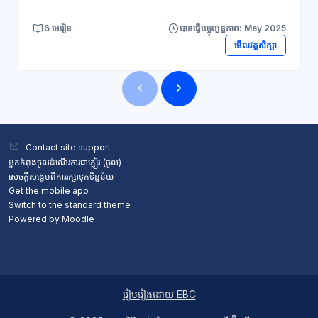
6 មេរៀន
បានធ្វើបច្ចុប្បន្នភាព: May 2025
មើលវគ្គសិក្សា
ប្លុក
ប្លុក
Contact site support
អ្នកកំពុងចូលដំណើរការជាភ្ញៀវ (
ចូល
)
សេចក្តីសង្ខេបពីការរក្សាទុកទិន្នន័យ
Get the mobile app
Switch to the standard theme
Powered by
Moodle
រៀបរៀងដោយ EBC