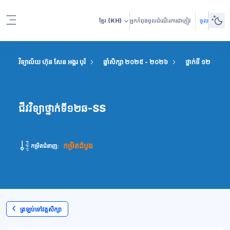
រំលងទៅកាន់មាតិកាមេ
ខ្មែរ
(KH)
អ្នកកំពុងចូលដំណើរការជាភ្ញៀវ
ចូល
Side panel
វិទ្យាល័យ ហ៊ុន សែន អង្គរ បុរី
ឆ្នាំសិក្សា ២០២៥ - ២០២៦
ថ្នាក់ទី ១២ វិទ្យាស
ជីវវិទ្យាថ្នាក់ទី១២ឆ-SS
កម្រិតដំបូង
កម្រិតជំនាញ:
ត្រឡប់ទៅវគ្គសិក្សា