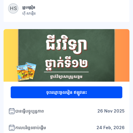
ប្លុក
គ្រូបង្រៀន
HS
ហ៊ី សារឿន
+1
ប្លុក
ចុះឈ្មោះចូលរៀន ឥឡូវនេះ
បានធ្វើបច្ចុប្បន្នភាព
26 Nov 2025
កាលបរិច្ឆេទចាប់ផ្តើម
24 Feb, 2026