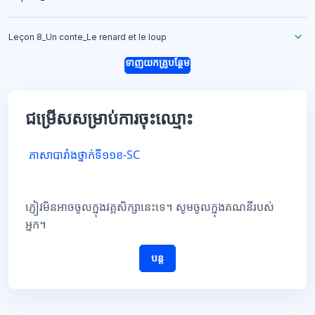
Leçon 8_Un conte_Le renard et le loup
ទាញយកគ្រូបន្ថែម
ជម្រើសសម្រាប់ការចុះឈ្មោះ
ភាសាបារាំងថ្នាក់ទី១១ខ-SC
ភ្ញៀវមិនអាចចូលក្នុងវគ្គសិក្សានេះទេ។ សូមចូលក្នុងគណនីរបស់
អ្នក។
បន្ត