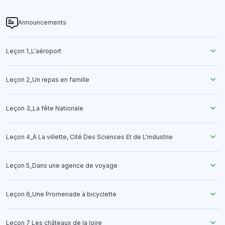
Announcements
Leçon 1_L'aéroport
Leçon 2_Un repas en famille
Leçon 3_La fête Nationale
Leçon 4_À La villette, Cité Des Sciences Et de L'industrie
Leçon 5_Dans une agence de voyage
Leçon 6_Une Promenade à bicyclette
Leçon 7_Les châteaux de la loire