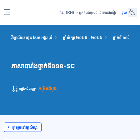
រំលងទៅកាន់មាតិកាមេ
ខ្មែរ
(KH)
អ្នកកំពុងចូលដំណើរការជាភ្ញៀវ
ចូល
Side panel
វិទ្យាល័យ ហ៊ុន សែន អង្គរ បុរី
ឆ្នាំសិក្សា ២០២៥ - ២០២៦
ថ្នាក់ទី ១១ វិទ្យាសា
ភាសាបារាំងថ្នាក់ទី១១ខ-SC
កម្រិតដំបូង
កម្រិតជំនាញ:
ត្រឡប់ទៅវគ្គសិក្សា