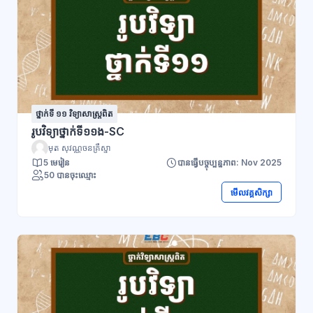
ថ្នាក់ទី ១១ វិទ្យាសាស្រ្តពិត
រូបវិទ្យាថ្នាក់ទី១១ង-SC
មុត សុវណ្ណចនគ្រឹស្នា
5 មេរៀន
បានធ្វើបច្ចុប្បន្នភាព: Nov 2025
50 បានចុះឈ្មោះ
មើលវគ្គសិក្សា