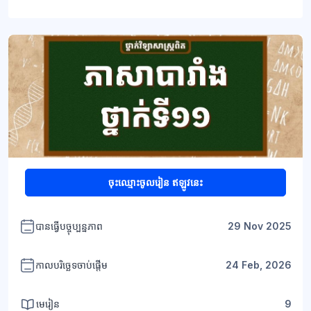
ប្លុក
ប្លុក
ចុះឈ្មោះចូលរៀន ឥឡូវនេះ
បានធ្វើបច្ចុប្បន្នភាព
29 Nov 2025
កាលបរិច្ឆេទចាប់ផ្តើម
24 Feb, 2026
មេរៀន
9