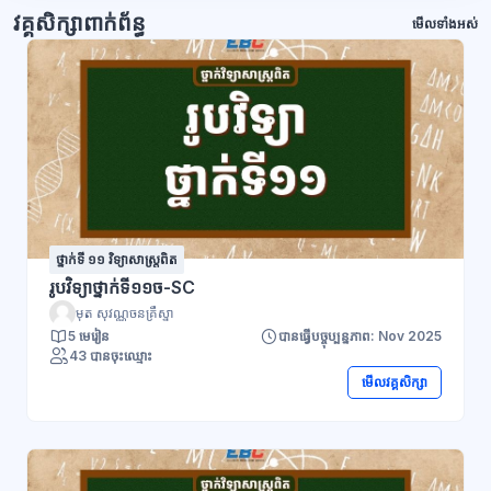
វគ្គសិក្សាពាក់ព័ន្ធ
មើលទាំងអស់
ថ្នាក់ទី ១១ វិទ្យាសាស្រ្តពិត
រូបវិទ្យាថ្នាក់ទី១១ច-SC
មុត សុវណ្ណចនគ្រឹស្នា
5 មេរៀន
បានធ្វើបច្ចុប្បន្នភាព: Nov 2025
43 បានចុះឈ្មោះ
មើលវគ្គសិក្សា