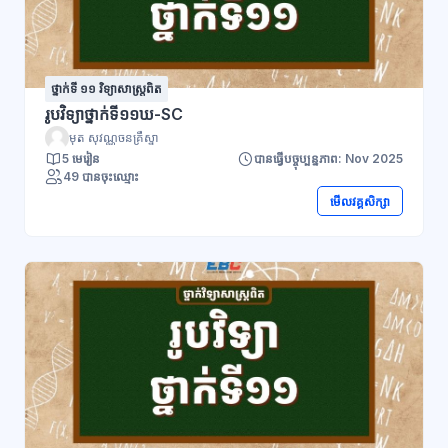
ថ្នាក់ទី ១១ វិទ្យាសាស្រ្តពិត
រូបវិទ្យាថ្នាក់ទី១១ឃ-SC
មុត សុវណ្ណចនគ្រឹស្នា
5 មេរៀន
បានធ្វើបច្ចុប្បន្នភាព: Nov 2025
49 បានចុះឈ្មោះ
មើលវគ្គសិក្សា