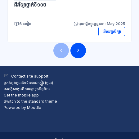
ជីវវិទ្យាថ្នាក់ទី១០ច
6 មេរៀន
បានធ្វើបច្ចុប្បន្នភាព: May 2025
មើលវគ្គសិក្សា
ប្លុក
ប្លុក
Contact site support
អ្នកកំពុងចូលដំណើរការជាភ្ញៀវ (
ចូល
)
សេចក្តីសង្ខេបពីការរក្សាទុកទិន្នន័យ
Get the mobile app
Switch to the standard theme
Powered by
Moodle