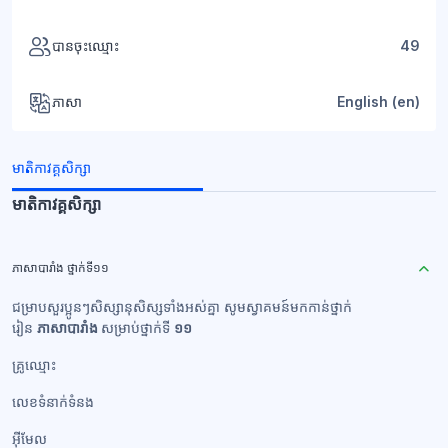
បានចុះឈ្មោះ
49
ភាសា
English ‎(en)‎
មាតិកាវគ្គសិក្សា
មាតិកាវគ្គសិក្សា
ភាសាបារាំង ថ្នាក់ទី១១
ជម្រាបសួរប្អូនៗសិស្សានុសិស្សទាំងអស់គ្នា សូមស្វាគមន៍មកកាន់ថ្នាក់
រៀន
ភាសាបារាំង
សម្រាប់ថ្នាក់ទី
១១
គ្រូឈ្មោះ
លេខទំនាក់ទំនង​
អ៊ីមែល