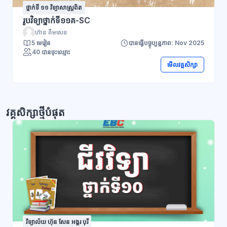
ថ្នាក់ទី ១១ វិទ្យាសាស្រ្តពិត
រូបវិទ្យាថ្នាក់ទី១១គ-SC
ហ៊ាន គឹមសេន
5 មេរៀន
បានធ្វើបច្ចុប្បន្នភាព: Nov 2025
40 បានចុះឈ្មោះ
មើលវគ្គសិក្សា
វគ្គសិក្សាថ្មីបំផុត
វិទ្យាល័យ ហ៊ុន សែន អង្គរ បុរី