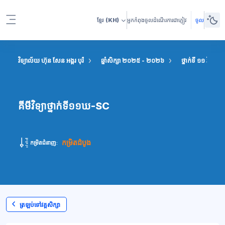
រំលងទៅកាន់មាតិកាមេ
ខ្មែរ
(KH)
អ្នកកំពុងចូលដំណើរការជាភ្ញៀវ
ចូល
Side panel
វិទ្យាល័យ ហ៊ុន សែន អង្គរ បុរី
ឆ្នាំសិក្សា ២០២៥ - ២០២៦
ថ្នាក់ទី ១១ វិទ្យាសា
គីមីវិទ្យាថ្នាក់ទី១១ឃ-SC
កម្រិតដំបូង
កម្រិតជំនាញ:
ត្រឡប់ទៅវគ្គសិក្សា