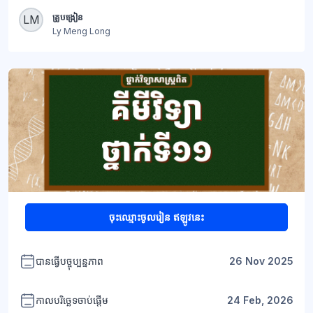
ប្លុក
គ្រូបង្រៀន
LM
Ly Meng Long
ប្លុក
ចុះឈ្មោះចូលរៀន ឥឡូវនេះ
បានធ្វើបច្ចុប្បន្នភាព
26 Nov 2025
កាលបរិច្ឆេទចាប់ផ្តើម
24 Feb, 2026