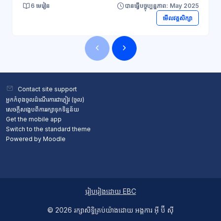
6 មេរៀន
បានធ្វើបច្ចុប្បន្នភាព: May 2025
មើលវគ្គសិក្សា
ប្លុក
ប្លុក
Contact site support
អ្នកកំពុងចូលដំណើរការជាភ្ញៀវ (
ចូល
)
សេចក្តីសង្ខេបពីការរក្សាទុកទិន្នន័យ
Get the mobile app
Switch to the standard theme
Powered by
Moodle
រៀបរៀងដោយ EBC
© 2026 ​រក្សា​សិទ្ធិ​គ្រប់​យ៉ាង​ដោយ​ អង្គការ អ៊ី ប៊ី ស៊ី