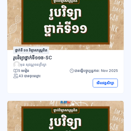
ថ្នាក់ទី ១១ វិទ្យាសាស្រ្តពិត
រូបវិទ្យាថ្នាក់ទី១១ច-SC
មុត សុវណ្ណចនគ្រឹស្នា
5 មេរៀន
បានធ្វើបច្ចុប្បន្នភាព: Nov 2025
43 បានចុះឈ្មោះ
មើលវគ្គសិក្សា