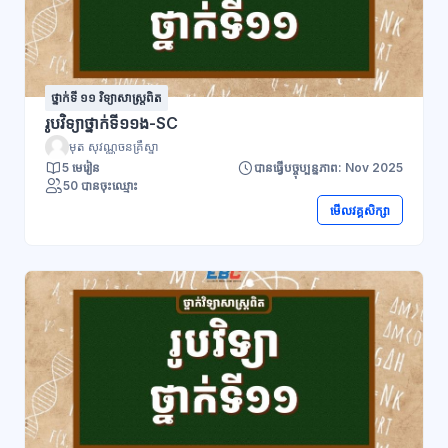
ថ្នាក់ទី ១១ វិទ្យាសាស្រ្តពិត
រូបវិទ្យាថ្នាក់ទី១១ង-SC
មុត សុវណ្ណចនគ្រឹស្នា
5 មេរៀន
បានធ្វើបច្ចុប្បន្នភាព: Nov 2025
50 បានចុះឈ្មោះ
មើលវគ្គសិក្សា