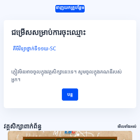
ទាញយកគ្រូបន្ថែម
ជម្រើសសម្រាប់ការចុះឈ្មោះ
គីមីវិទ្យាថ្នាក់ទី១១ឃ-SC
ភ្ញៀវមិនអាចចូលក្នុងវគ្គសិក្សានេះទេ។ សូមចូលក្នុងគណនីរបស់
អ្នក។
បន្ត
វគ្គសិក្សាពាក់ព័ន្ធ
មើលទាំងអស់