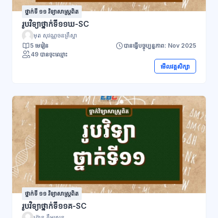
ថ្នាក់ទី ១១ វិទ្យាសាស្រ្តពិត
រូបវិទ្យាថ្នាក់ទី១១ឃ-SC
មុត សុវណ្ណចនគ្រឹស្នា
5 មេរៀន
បានធ្វើបច្ចុប្បន្នភាព: Nov 2025
49 បានចុះឈ្មោះ
មើលវគ្គសិក្សា
ថ្នាក់ទី ១១ វិទ្យាសាស្រ្តពិត
រូបវិទ្យាថ្នាក់ទី១១គ-SC
ហ៊ាន គឹមសេន