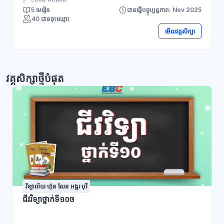
5 មេរៀន
បានធ្វើបច្ចុប្បន្នភាព: Nov 2025
40 បានចុះឈ្មោះ
មើលវគ្គសិក្សា
វគ្គសិក្សាថ្មីបំផុត
វិទ្យាល័យ ហ៊ុន សែន អង្គរ បុរី
ជីវវិទ្យាថ្នាក់ទី១០ច