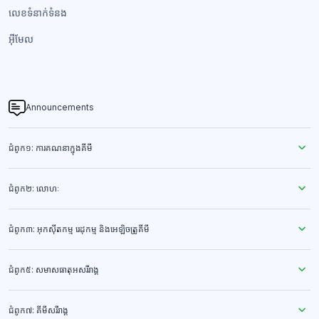
លេខទំនាក់ទំនង​
អ៊ីមែល
Announcements
ជំពូក១: ការគណនាក្នុងគីមី
ជំពូក២: លោហៈ
ជំពូក៣: អុកស៊ីតកម្ម រេដុកម្ម និងអេឡិចត្រូគីមី
ជំពូក៥: សមាសធាតុអសរីរាង្គ
ជំពូក៧: គីមីសរីរាង្គ