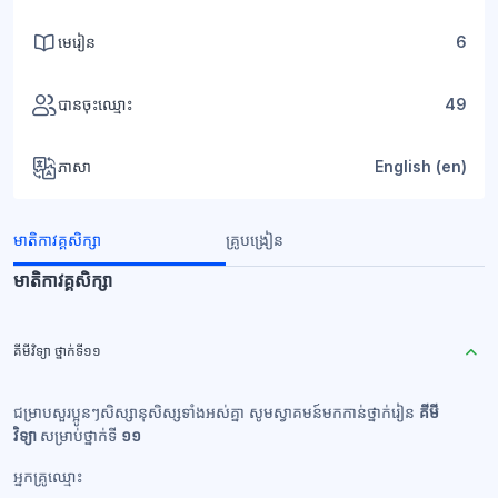
មេរៀន
6
បានចុះឈ្មោះ
49
ភាសា
English ‎(en)‎
មាតិកាវគ្គសិក្សា
គ្រូបង្រៀន
មាតិកាវគ្គសិក្សា
គីមីវិទ្យា ថ្នាក់ទី១១
ជម្រាបសួរប្អូនៗសិស្សានុសិស្សទាំងអស់គ្នា សូមស្វាគមន៍មកកាន់ថ្នាក់រៀន
គីមី
វិទ្យា
សម្រាប់ថ្នាក់ទី
១១
អ្នកគ្រូឈ្មោះ