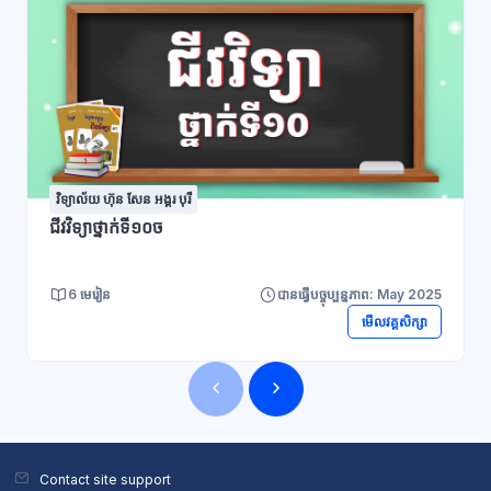
វិទ្យាល័យ ហ៊ុន សែន អង្គរ បុរី
ជីវវិទ្យាថ្នាក់ទី១០ច
6 មេរៀន
បានធ្វើបច្ចុប្បន្នភាព: May 2025
មើលវគ្គសិក្សា
ប្លុក
ប្លុក
Contact site support