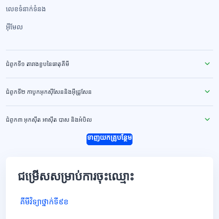
លេខទំនាក់ទំនង​
អ៊ីមែល
ជំពូកទី១ តារាងខួបនៃធាតុគីមី
ជំពូកទី២ កាបូកអុកសុីសែននិងអុីដ្រូសែន
ជំពូក៣ អុកសុីត អាសុីត បាស និងអំបិល
ទាញយកគ្រូបន្ថែម
ជម្រើសសម្រាប់ការចុះឈ្មោះ
គីមីវិទ្យាថ្នាក់ទី៩ខ