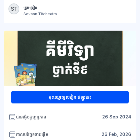
ប្លុក
គ្រូបង្រៀន
ST
Sovann Titcheatra
ប្លុក
ចុះឈ្មោះចូលរៀន ឥឡូវនេះ
បានធ្វើបច្ចុប្បន្នភាព
26 Sep 2024
កាលបរិច្ឆេទចាប់ផ្តើម
26 Feb, 2026