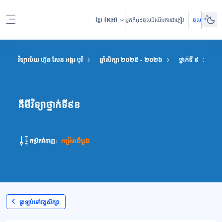
រំលងទៅកាន់មាតិកាមេ
ខ្មែរ
(KH)
អ្នកកំពុងចូលដំណើរការជាភ្ញៀវ
ចូល
Side panel
វិទ្យាល័យ ហ៊ុន សែន អង្គរ បុរី
ឆ្នាំសិក្សា ២០២៥ - ២០២៦
ថ្នាក់ទី ៩
គីម
គីមីវិទ្យាថ្នាក់ទី៩ខ
កម្រិតដំបូង
កម្រិតជំនាញ:
ត្រឡប់ទៅវគ្គសិក្សា