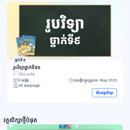
ថ្នាក់ទី ៩
រូបវិទ្យាថ្នាក់ទី៩ខ
ម៉ែន សារ៉ាន់
6 មេរៀន
បានធ្វើបច្ចុប្បន្នភាព: May 2025
46 បានចុះឈ្មោះ
មើលវគ្គសិក្សា
វគ្គសិក្សាថ្មីបំផុត