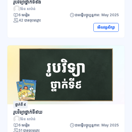
រូបវិទ្យាថ្នាក់ទី៩ង
ម៉ែន សារ៉ាន់
6 មេរៀន
បានធ្វើបច្ចុប្បន្នភាព: May 2025
42 បានចុះឈ្មោះ
មើលវគ្គសិក្សា
ថ្នាក់ទី ៩
រូបវិទ្យាថ្នាក់ទី៩ឃ
ម៉ែន សារ៉ាន់
6 មេរៀន
បានធ្វើបច្ចុប្បន្នភាព: May 2025
51 បានចុះឈ្មោះ