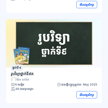
មើលវគ្គសិក្សា
ថ្នាក់ទី ៩
រូបវិទ្យាថ្នាក់ទី៩គ
ម៉ែន សារ៉ាន់
6 មេរៀន
បានធ្វើបច្ចុប្បន្នភាព: May 2025
48 បានចុះឈ្មោះ
មើលវគ្គសិក្សា