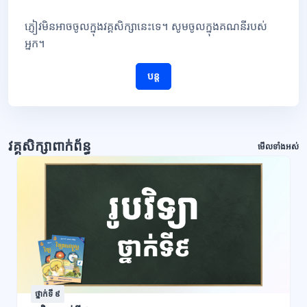
ភ្ញៀវមិនអាចចូលក្នុងវគ្គសិក្សានេះទេ។ សូមចូលក្នុងគណនីរបស់
អ្នក។
បន្ត
វគ្គសិក្សាពាក់ព័ន្ធ
មើលទាំងអស់
ថ្នាក់ទី ៩