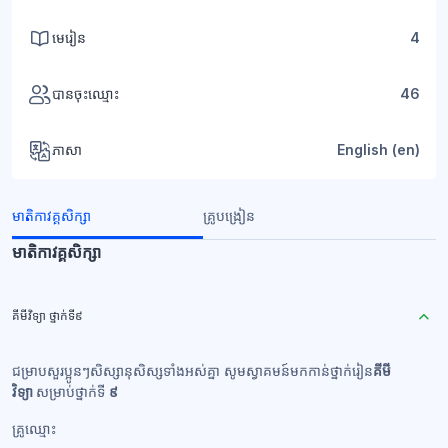
មេរៀន
4
បានចុះឈ្មោះ
46
ភាសា
English ‎(en)‎
មាតិកាវគ្គសិក្សា
គ្រូបង្រៀន
មាតិកាវគ្គសិក្សា
គីមីវិទ្យា ថ្នាក់ទី៩
ជម្រាបសួរប្អូនៗសិស្សានុសិស្សទាំងអស់គ្នា សូមស្វាគមន៍មកកាន់ថ្នាក់រៀន
គីមី
វិទ្យា
សម្រាប់ថ្នាក់ទី
៩
គ្រូឈ្មោះ