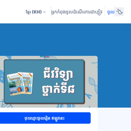
អ្នកកំពុងចូលដំណើរការជាភ្ញៀវ
ចូល
ខ្មែរ
(KH)
ចុះឈ្មោះចូលរៀន ឥឡូវនេះ