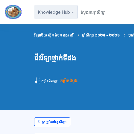
រំលងទៅកាន់មាតិកាមេ
Knowledge Hub
វិទ្យាល័យ ហ៊ុន សែន អង្គរ បុរី
ឆ្នាំសិក្សា ២០២៥ - ២០២៦
ថ្នា
ជីវវិទ្យាថ្នាក់ទី៨ង
កម្រិតដំបូង
កម្រិតជំនាញ:
ត្រឡប់ទៅវគ្គសិក្សា