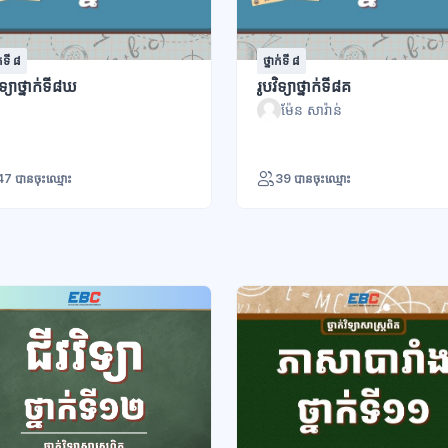
ក់ទី ៨
ថ្នាក់ទី ៨
ិទ្យាថ្នាក់ទី៨ឃ
រូបវិទ្យាថ្នាក់ទី៨គ
ម៉ែន សារ៉ាន់
47 បានចុះឈ្មោះ
39 បានចុះឈ្មោះ