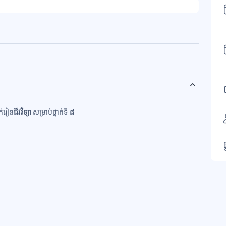
ក់រៀន
ជីវ
វិទ្យា
សម្រាប់ថ្នាក់ទី
៨