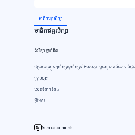
ប្លុក
ប្លុក
មាតិកាវគ្គសិក្សា
មាតិកាវគ្គសិក្សា
ជីវវិទ្យា ថ្នាក់ទី៨
ជម្រាបសួរប្អូនៗសិស្សានុសិស្សទាំងអស់គ្នា សូមស្វាគមន៍មកកាន់ថ្នា
គ្រូឈ្មោះ
លេខទំនាក់ទំនង​
អ៊ីមែល
Announcements