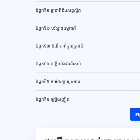
ជំពូកទី១ រុក្ខជាតិនិងសត្វល្អិត
ជំពូកទី២ បរិស្ថានធម្មជាតិ
ជំពូកទី៣ ដំណឹកនាំក្នុងរុក្ខជាតិ
ជំពូកទី៤ ដង្ហើមនិងដំណឹកនាំ
ជំពូកទី៥ ការថែរក្សាសុខភាព
ជំពូកទី៦ គ្រឿងញៀន
ទា