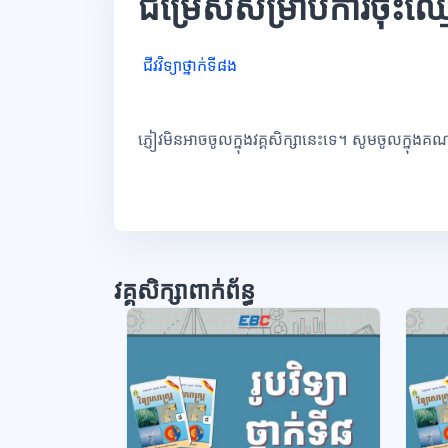
ជម្រើសសម្រាប់ការចុះឈ្
ជីវវិទ្យាថ្នាក់ទី៨ង
ភ្ញៀវមិនអាចចូលក្នុងវគ្គសិក្សានេះទេ។ សូមចូលក្នុងគ
វគ្គសិក្សាពាក់ព័ន្ធ