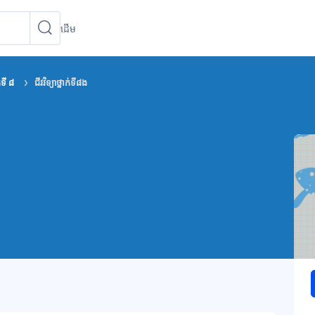
ដើម
ស្វែងរកវគ្គសិក្សា
ស្វែងរកវគ្គសិក្សា
ក់ទី ៨
ជីវវិទ្យាថ្នាក់ទី៨ង