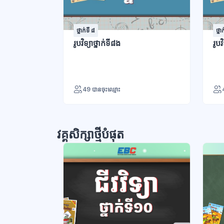
ថ្នាក់ទី ៨
ថ្នា
រូបវិទ្យាថ្នាក់ទី៨ង
រូបវ
49 បានចុះឈ្មោះ
វគ្គសិក្សាថ្មីបំផុត