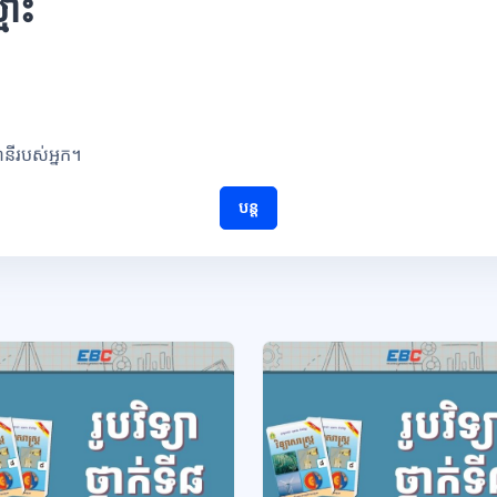
មោះ
ណនីរបស់អ្នក។
បន្ត