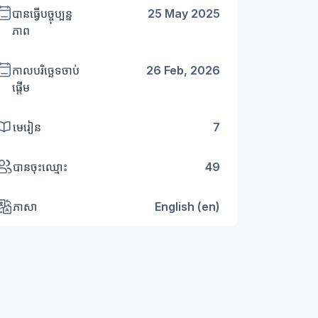
បានធ្វើបច្ចុប្បន្ន
25 May 2025
ភាព
កាលបរិច្ឆេទចាប់
26 Feb, 2026
ផ្តើម
មេរៀន
7
បានចុះឈ្មោះ
49
ភាសា
English ‎(en)‎