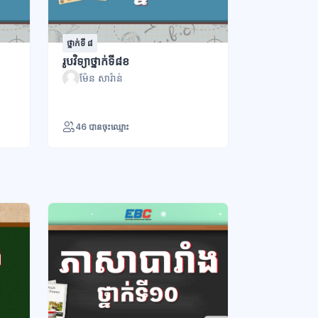
ថ្នាក់ទី ៨
រូបវិទ្យាថ្នាក់ទី៨ខ
ម៉ែន សារ៉ាន់
46 បានចុះឈ្មោះ