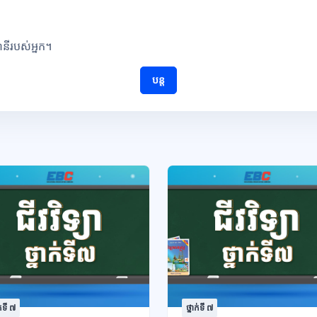
ណនីរបស់អ្នក។
បន្ត
ក់ទី ៧
ថ្នាក់ទី ៧