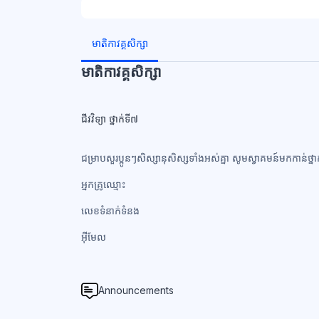
ប្លុក
ប្លុក
មាតិកាវគ្គសិក្សា
មាតិកាវគ្គសិក្សា
ជីវវិទ្យា ថ្នាក់ទី៧
ជម្រាបសួរប្អូនៗសិស្សានុសិស្សទាំងអស់គ្នា សូមស្វាគមន៍មកកាន់ថ្ន
អ្នកគ្រូឈ្មោះ
លេខទំនាក់ទំនង​
អ៊ីមែល
Announcements