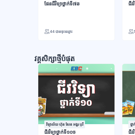
ផែនដីវិទ្យាថ្នាក់ទី៧ឆ
ជីវវ
44 បានចុះឈ្មោះ
វគ្គសិក្សាថ្មីបំផុត
វិទ្យាល័យ ហ៊ុន សែន អង្គរ បុរី
ថ្នា
ជីវវិទ្យាថ្នាក់ទី១០ច
ជីវ