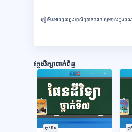
ភ្ញៀវមិនអាចចូលក្នុងវគ្គសិក្សានេះទេ។ សូមចូលក្នុងគ
វគ្គសិក្សាពាក់ព័ន្ធ
ថ្នាក់ទី ៧
ថ្នា