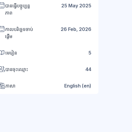
បានធ្វើបច្ចុប្បន្ន
25 May 2025
ភាព
កាលបរិច្ឆេទចាប់
26 Feb, 2026
ផ្តើម
មេរៀន
5
បានចុះឈ្មោះ
44
ភាសា
English ‎(en)‎