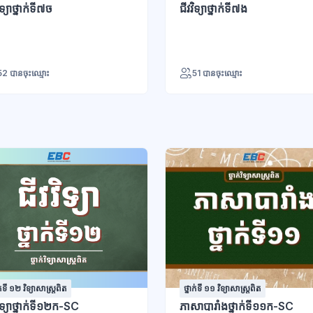
ិទ្យាថ្នាក់ទី៧ច
ជីវវិទ្យាថ្នាក់ទី៧ង
52 បានចុះឈ្មោះ
51 បានចុះឈ្មោះ
ក់ទី ១២ វិទ្យាសាស្រ្តពិត
ថ្នាក់ទី ១១ វិទ្យាសាស្រ្តពិត
វិទ្យាថ្នាក់ទី១២ក-SC
ភាសាបារាំងថ្នាក់ទី១១ក-SC