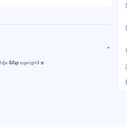
ាក់រៀន
ជីវវិទ្យា
សម្រាប់ថ្នាក់ទី
៧