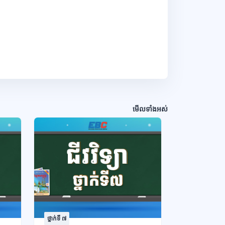
មើលទាំងអស់
ថ្នាក់ទី ៧