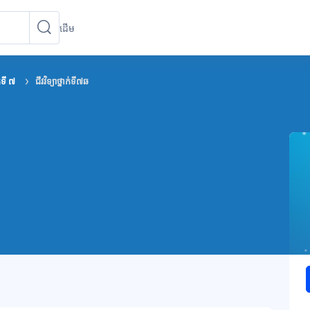
ដើម
ស្វែងរកវគ្គសិក្សា
ស្វែងរកវគ្គសិក្សា
ក់ទី ៧
ជីវវិទ្យាថ្នាក់ទី៧ឆ