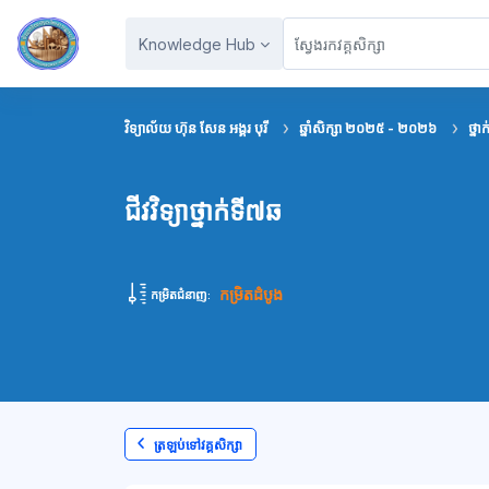
រំលងទៅកាន់មាតិកាមេ
Knowledge Hub
វិទ្យាល័យ ហ៊ុន សែន អង្គរ បុរី
ឆ្នាំសិក្សា ២០២៥ - ២០២៦
ថ្នា
ជីវវិទ្យាថ្នាក់ទី៧ឆ
កម្រិតដំបូង
កម្រិតជំនាញ:
ត្រឡប់ទៅវគ្គសិក្សា