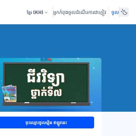
អ្នកកំពុងចូលដំណើរការជាភ្ញៀវ
ចូល
ខ្មែរ
(KH)
ចុះឈ្មោះចូលរៀន ឥឡូវនេះ