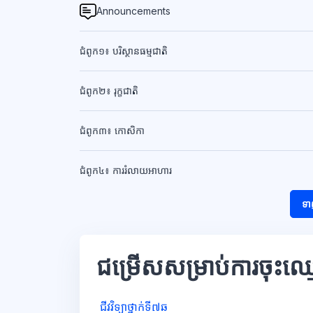
Announcements
ជំពូក១៖ បរិស្ថានធម្មជាតិ
ជំពូក២៖ រុក្ខជាតិ
ជំពូក៣៖ កោសិកា
ជំពូក៤៖ ការរំលាយអាហារ
ទា
ជម្រើសសម្រាប់ការចុះឈ្
ជីវវិទ្យាថ្នាក់ទី៧ឆ