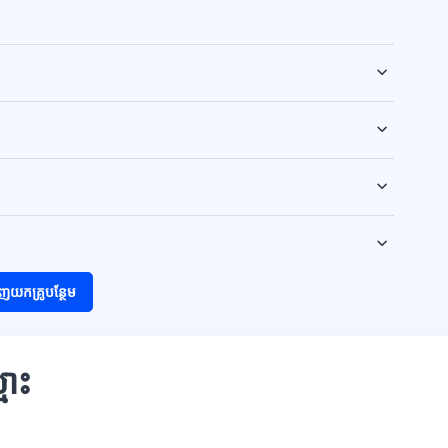
ញយកគ្រូបន្ថែម
មោះ