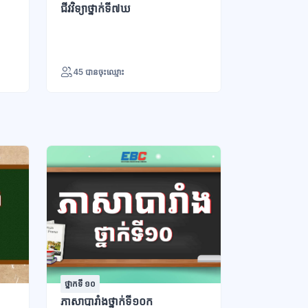
ជីវវិទ្យាថ្នាក់ទី៧ឃ
45 បានចុះឈ្មោះ
ថ្នាកទី ១០
ថ្នាក់ទី ៩
ភាសាបារាំងថ្នាក់ទី១០ក
ភាសាអង់គ្លេស